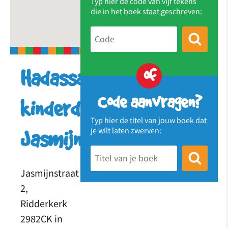
Typ hier de code van vijf tekens
die in het boek staat geschreven:
of
Hadassa
Code aanvragen?
kinderdagverblijf
Typ hier de titel van jouw boek dat
je wilt laten zwerven:
Jasmijnstraat
Jasmijnstraat
2,
Ridderkerk
2982CK in