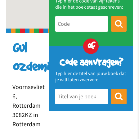
Typ hier de code van vijf tekens
die in het boek staat geschreven:
of
Gul
Code aanvragen?
Ozdemir
Typ hier de titel van jouw boek dat
je wilt laten zwerven:
Voornsevliet
6,
Rotterdam
3082KZ in
Rotterdam