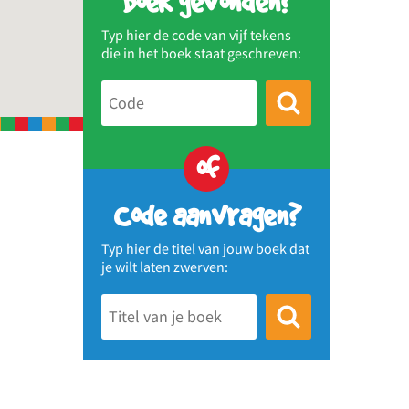
Boek gevonden?
Typ hier de code van vijf tekens
die in het boek staat geschreven:
of
Code aanvragen?
Typ hier de titel van jouw boek dat
je wilt laten zwerven: