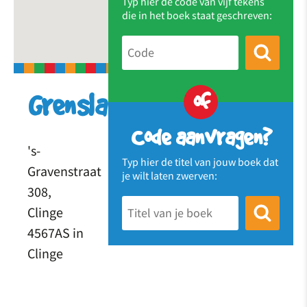
Typ hier de code van vijf tekens
die in het boek staat geschreven:
of
Grenslander
Code aanvragen?
's-
Typ hier de titel van jouw boek dat
Gravenstraat
je wilt laten zwerven:
308,
Clinge
4567AS in
Clinge