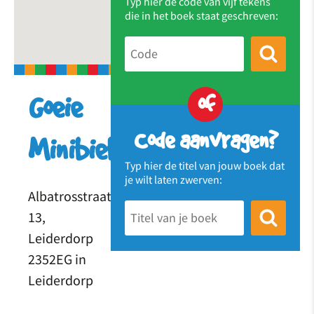
Typ hier de code van vijf tekens
die in het boek staat geschreven:
of
Goeie
Code aanvragen?
Minibieb
Typ hier de titel van jouw boek dat
je wilt laten zwerven:
Albatrosstraat
13,
Leiderdorp
2352EG in
Leiderdorp