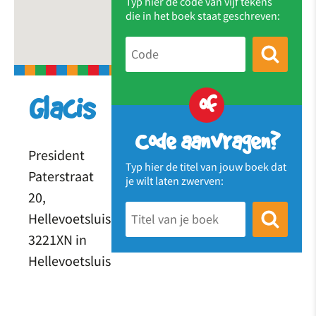
Typ hier de code van vijf tekens
die in het boek staat geschreven:
of
Glacis
Code aanvragen?
President
Typ hier de titel van jouw boek dat
Paterstraat
je wilt laten zwerven:
20,
Hellevoetsluis
3221XN in
Hellevoetsluis