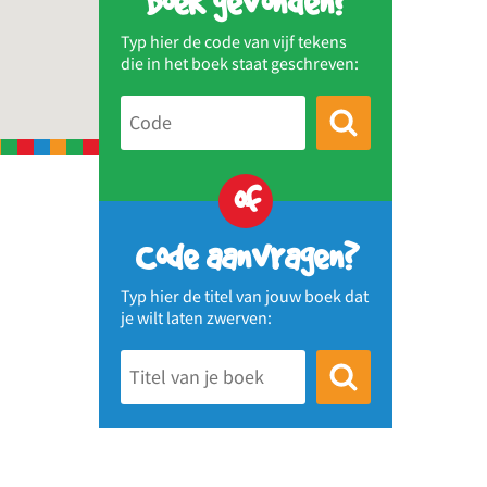
Boek gevonden?
Typ hier de code van vijf tekens
die in het boek staat geschreven:
of
Code aanvragen?
Typ hier de titel van jouw boek dat
je wilt laten zwerven: