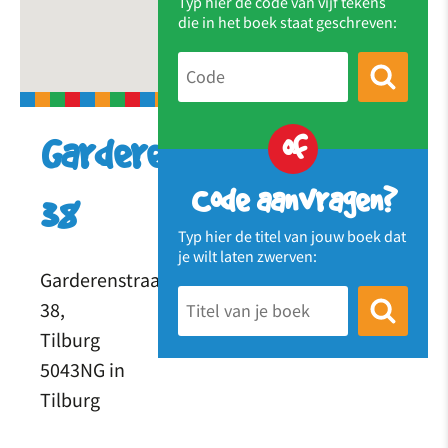
Typ hier de code van vijf tekens
die in het boek staat geschreven:
of
Garderenstraat
Code aanvragen?
38
Typ hier de titel van jouw boek dat
je wilt laten zwerven:
Garderenstraat
38,
Tilburg
5043NG in
Tilburg