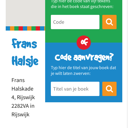
Typ hier de code van vijf tekens
die in het boek staat geschreven:
of
Frans
Code aanvragen?
Halsje
Typ hier de titel van jouw boek dat
je wilt laten zwerven:
Frans
Halskade
4, Rijswijk
2282VA in
Rijswijk