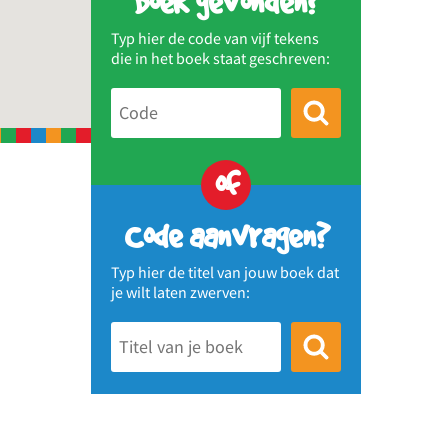
Boek gevonden?
Typ hier de code van vijf tekens
die in het boek staat geschreven:
of
Code aanvragen?
Typ hier de titel van jouw boek dat
je wilt laten zwerven: