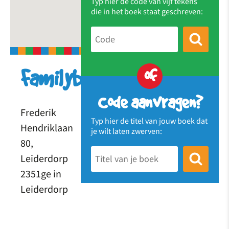
Typ hier de code van vijf tekens
die in het boek staat geschreven:
of
Familybooks
Code aanvragen?
Frederik
Typ hier de titel van jouw boek dat
Hendriklaan
je wilt laten zwerven:
80,
Leiderdorp
2351ge in
Leiderdorp