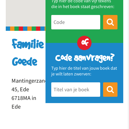
Typ hier de code van vijf tekens
die in het boek staat geschreven:
of
Familie
Code aanvragen?
Goede
Typ hier de titel van jouw boek dat
je wilt laten zwerven:
Mantingerzand
45, Ede
6718MA in
Ede