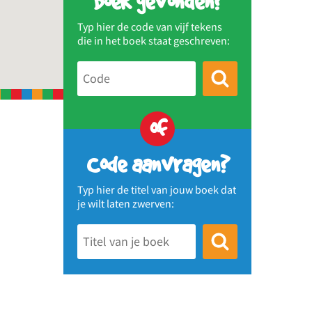
Boek gevonden?
Typ hier de code van vijf tekens
die in het boek staat geschreven:
of
Code aanvragen?
Typ hier de titel van jouw boek dat
je wilt laten zwerven: