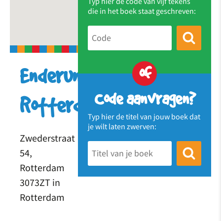
Typ hier de code van vijf tekens
die in het boek staat geschreven:
of
Enderun
Code aanvragen?
Rotterdam
Typ hier de titel van jouw boek dat
je wilt laten zwerven:
Zwederstraat
54,
Rotterdam
3073ZT in
Rotterdam