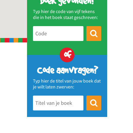
Boek gevonden?
Typ hier de code van vijf tekens
die in het boek staat geschreven:
of
Code aanvragen?
Typ hier de titel van jouw boek dat
je wilt laten zwerven: