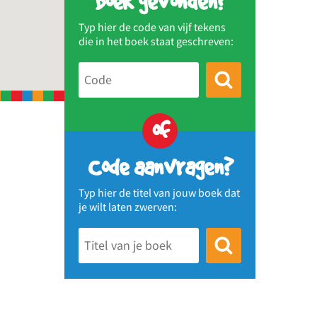
Boek gevonden?
Typ hier de code van vijf tekens
die in het boek staat geschreven:
of
Code aanvragen?
Typ hier de titel van jouw boek dat
je wilt laten zwerven: