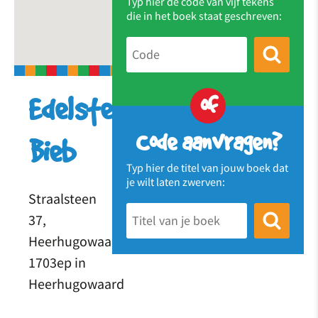
Typ hier de code van vijf tekens
die in het boek staat geschreven:
of
Edelsteen
Code aanvragen?
Bieb
Typ hier de titel van jouw boek dat
je wilt laten zwerven:
Straalsteen
37,
Heerhugowaard
1703ep in
Heerhugowaard