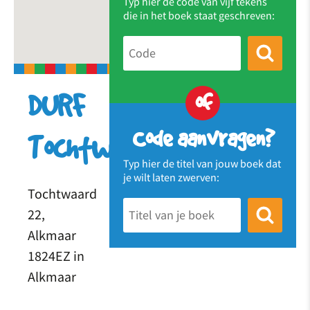
Typ hier de code van vijf tekens
die in het boek staat geschreven:
of
DURF
Code aanvragen?
Tochtwaard
Typ hier de titel van jouw boek dat
je wilt laten zwerven:
Tochtwaard
22,
Alkmaar
1824EZ in
Alkmaar