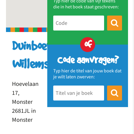
Typ hier de code van vijf tekens
die in het boek staat geschreven:
of
Duinboerderij
Code aanvragen?
Willemshoeve
Typ hier de titel van jouw boek dat
je wilt laten zwerven:
Hoevelaan
17,
Monster
2681JL in
Monster