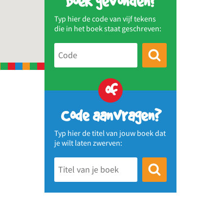
Boek gevonden?
Typ hier de code van vijf tekens
die in het boek staat geschreven:
of
Code aanvragen?
Typ hier de titel van jouw boek dat
je wilt laten zwerven: