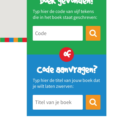
Boek gevonden?
Typ hier de code van vijf tekens
die in het boek staat geschreven:
of
Code aanvragen?
Typ hier de titel van jouw boek dat
je wilt laten zwerven: