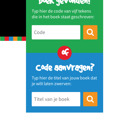
Boek gevonden?
Typ hier de code van vijf tekens
die in het boek staat geschreven:
of
Code aanvragen?
Typ hier de titel van jouw boek dat
je wilt laten zwerven: