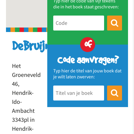
Typ hier de code van vijf tekens
die in het boek staat geschreven:
of
DeBruijneBieb
Code aanvragen?
Het
Typ hier de titel van jouw boek dat
Groeneveld
je wilt laten zwerven:
46,
Hendrik-
Ido-
Ambacht
3343pl in
Hendrik-