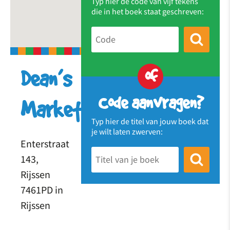
Typ hier de code van vijf tekens
die in het boek staat geschreven:
of
Dean’s
Code aanvragen?
Market
Typ hier de titel van jouw boek dat
je wilt laten zwerven:
Enterstraat
143,
Rijssen
7461PD in
Rijssen