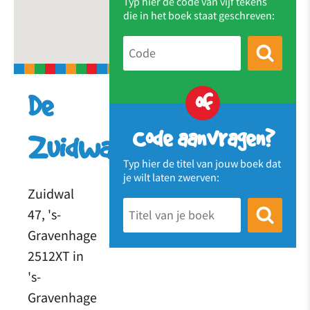
Typ hier de code van vijf tekens
die in het boek staat geschreven:
of
De
Code aanvragen?
Zuidwalschool
Typ hier de titel van jouw boek dat
je wilt laten zwerven:
Zuidwal
47, 's-
Gravenhage
2512XT in
's-
Gravenhage