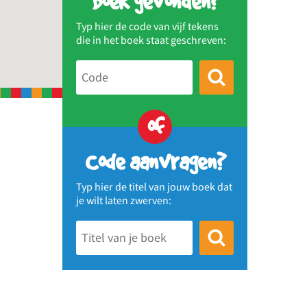
Boek gevonden?
Typ hier de code van vijf tekens
die in het boek staat geschreven:
of
Code aanvragen?
Typ hier de titel van jouw boek dat
je wilt laten zwerven: