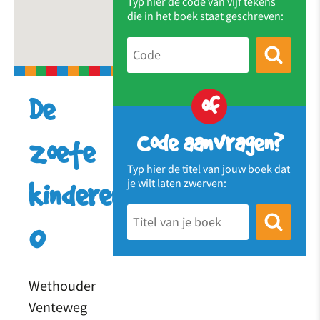
Typ hier de code van vijf tekens
die in het boek staat geschreven:
of
De
Code aanvragen?
zoete
Typ hier de titel van jouw boek dat
je wilt laten zwerven:
kinderen
0
Wethouder
Venteweg