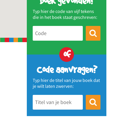
Boek gevonden?
Typ hier de code van vijf tekens
die in het boek staat geschreven:
of
Code aanvragen?
Typ hier de titel van jouw boek dat
je wilt laten zwerven: