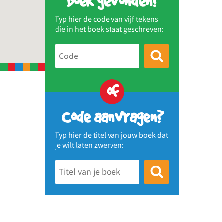
Boek gevonden?
Typ hier de code van vijf tekens
die in het boek staat geschreven:
of
Code aanvragen?
Typ hier de titel van jouw boek dat
je wilt laten zwerven: