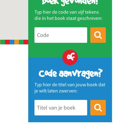
Boek gevonden?
Typ hier de code van vijf tekens
die in het boek staat geschreven:
of
Code aanvragen?
Typ hier de titel van jouw boek dat
je wilt laten zwerven: