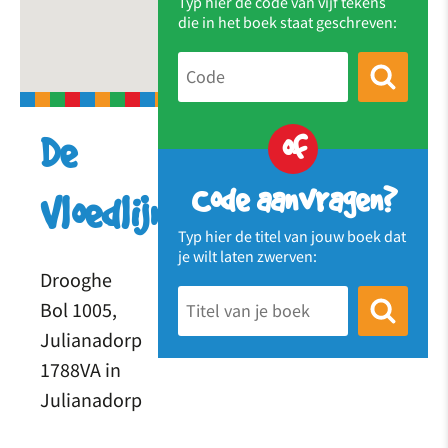
Typ hier de code van vijf tekens
die in het boek staat geschreven:
of
De
Code aanvragen?
Vloedlijn
Typ hier de titel van jouw boek dat
je wilt laten zwerven:
Drooghe
Bol 1005,
Julianadorp
1788VA in
Julianadorp