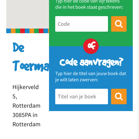
Typ hier de code van vijf tekens
die in het boek staat geschreven:
of
De
Code aanvragen?
Toermalijn
Typ hier de titel van jouw boek dat
je wilt laten zwerven:
Hijkerveld
5,
Rotterdam
3085PA in
Rotterdam