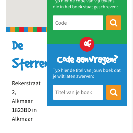
Typ hier de code van vijf tekens
die in het boek staat geschreven:
of
De
Code aanvragen?
Sterrenwachter
Typ hier de titel van jouw boek dat
je wilt laten zwerven:
Rekerstraat
2,
Alkmaar
1823BD in
Alkmaar