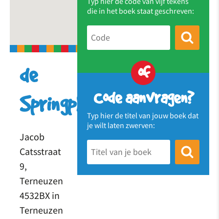
Typ hier de code van vijf tekens
die in het boek staat geschreven:
of
de
Code aanvragen?
Springplank
Typ hier de titel van jouw boek dat
je wilt laten zwerven:
Jacob
Catsstraat
9,
Terneuzen
4532BX in
Terneuzen