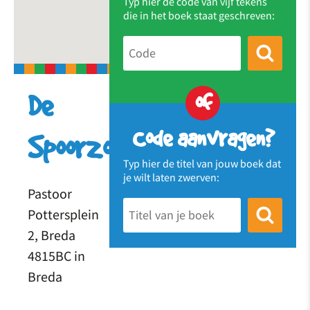
Typ hier de code van vijf tekens
die in het boek staat geschreven:
of
De
Code aanvragen?
Spoorzoeker
Typ hier de titel van jouw boek dat
je wilt laten zwerven:
Pastoor
Pottersplein
2, Breda
4815BC in
Breda