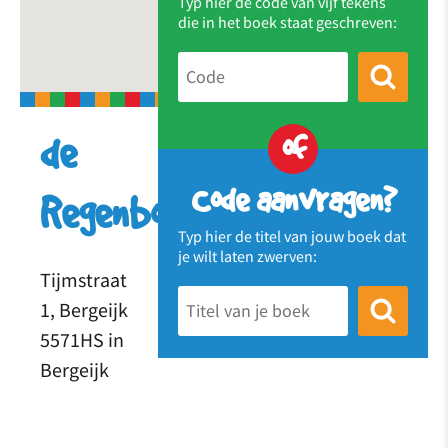
Typ hier de code van vijf tekens
die in het boek staat geschreven:
of
de
Code aanvragen?
Regenboog
Typ hier de titel van jouw boek dat
je wilt laten zwerven:
Tijmstraat
1, Bergeijk
5571HS in
Bergeijk