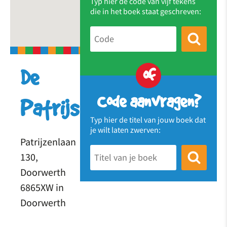
Typ hier de code van vijf tekens
die in het boek staat geschreven:
of
De
Code aanvragen?
Patrijs
Typ hier de titel van jouw boek dat
je wilt laten zwerven:
Patrijzenlaan
130,
Doorwerth
6865XW in
Doorwerth