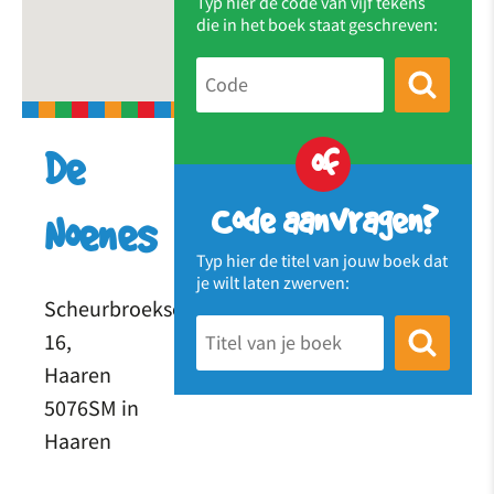
Typ hier de code van vijf tekens
die in het boek staat geschreven:
of
De
Code aanvragen?
Noenes
Typ hier de titel van jouw boek dat
je wilt laten zwerven:
Scheurbroeksesteeg
16,
Haaren
5076SM in
Haaren