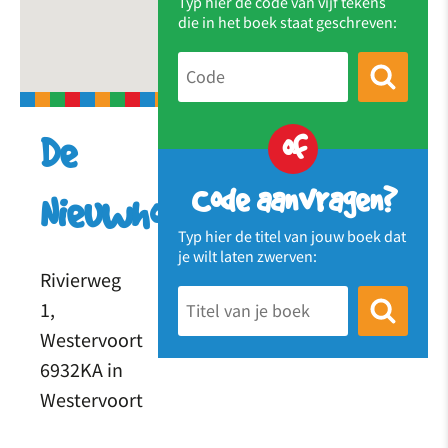
Typ hier de code van vijf tekens
die in het boek staat geschreven:
of
De
Code aanvragen?
Nieuwhof
Typ hier de titel van jouw boek dat
je wilt laten zwerven:
Rivierweg
1,
Westervoort
6932KA in
Westervoort