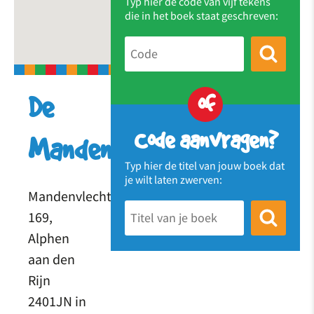
Typ hier de code van vijf tekens
die in het boek staat geschreven:
of
De
Code aanvragen?
Mandenvlechter
Typ hier de titel van jouw boek dat
je wilt laten zwerven:
Mandenvlechter
169,
Alphen
aan den
Rijn
2401JN in