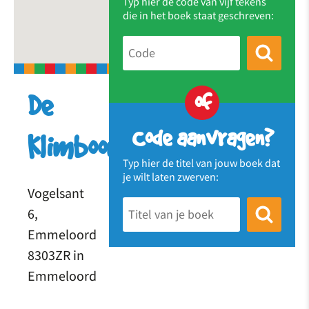
Typ hier de code van vijf tekens
die in het boek staat geschreven:
of
De
Code aanvragen?
Klimboom
Typ hier de titel van jouw boek dat
je wilt laten zwerven:
Vogelsant
6,
Emmeloord
8303ZR in
Emmeloord