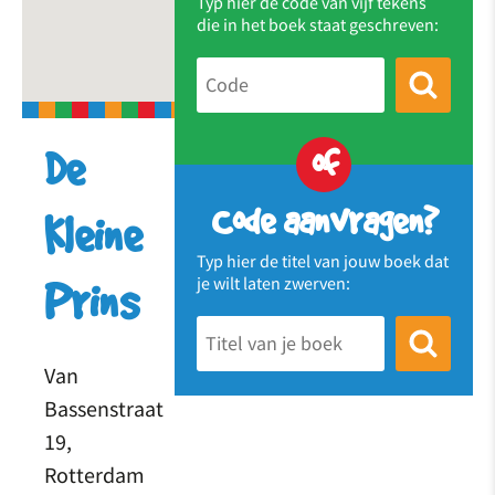
Typ hier de code van vijf tekens
die in het boek staat geschreven:
of
De
Code aanvragen?
Kleine
Typ hier de titel van jouw boek dat
je wilt laten zwerven:
Prins
Van
Bassenstraat
19,
Rotterdam