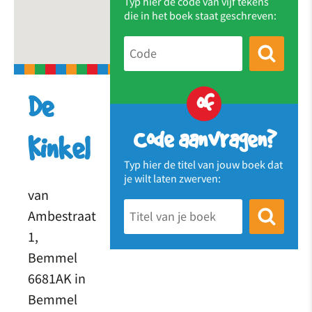
Typ hier de code van vijf tekens
die in het boek staat geschreven:
of
De
Code aanvragen?
Kinkel
Typ hier de titel van jouw boek dat
je wilt laten zwerven:
van
Ambestraat
1,
Bemmel
6681AK in
Bemmel