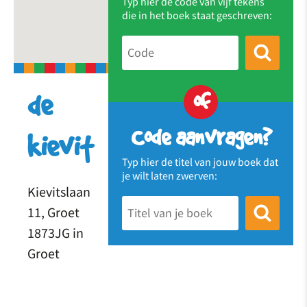
Typ hier de code van vijf tekens
die in het boek staat geschreven:
of
de
Code aanvragen?
kievit
Typ hier de titel van jouw boek dat
je wilt laten zwerven:
Kievitslaan
11, Groet
1873JG in
Groet