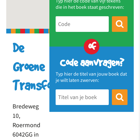
Typ hier de code van vijf tekens
die in het boek staat geschreven:
of
De
Code aanvragen?
Groene
Typ hier de titel van jouw boek dat
je wilt laten zwerven:
Transformator
Bredeweg
10,
Roermond
6042GG in