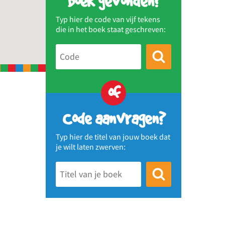
Boek gevonden?
Typ hier de code van vijf tekens
die in het boek staat geschreven:
of
Code aanvragen?
Typ hier de titel van jouw boek dat
je wilt laten zwerven: