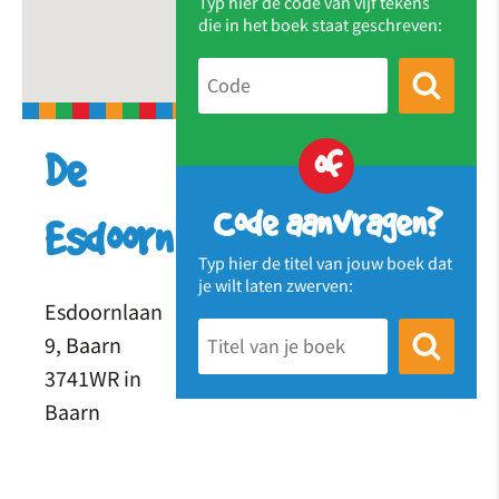
Typ hier de code van vijf tekens
die in het boek staat geschreven:
of
De
Code aanvragen?
Esdoorn
Typ hier de titel van jouw boek dat
je wilt laten zwerven:
Esdoornlaan
9, Baarn
3741WR in
Baarn