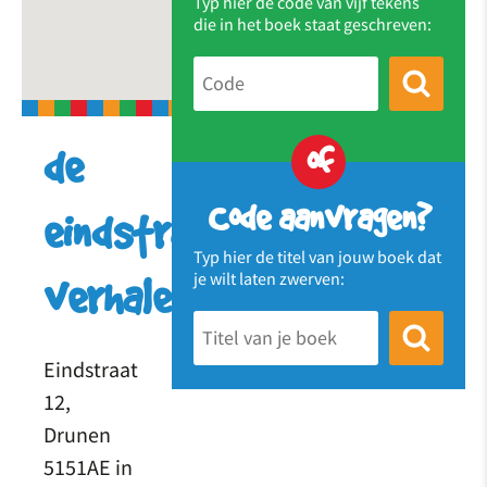
Typ hier de code van vijf tekens
die in het boek staat geschreven:
of
de
Code aanvragen?
eindstraat
Typ hier de titel van jouw boek dat
je wilt laten zwerven:
verhalenkast
Eindstraat
12,
Drunen
5151AE in