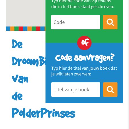
Typ hier de code van vijf tekens
die in het boek staat geschreven:
of
De
Code aanvragen?
DroomBieb
Typ hier de titel van jouw boek dat
je wilt laten zwerven:
van
de
PolderPrinses