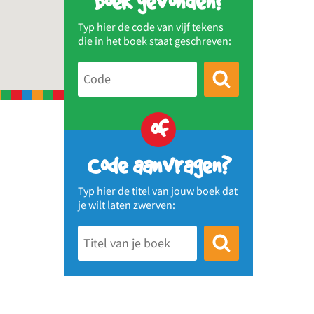
Boek gevonden?
Typ hier de code van vijf tekens
die in het boek staat geschreven:
of
Code aanvragen?
Typ hier de titel van jouw boek dat
je wilt laten zwerven: